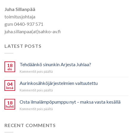
Juha Sillanpää
toimitusjohtaja
gsm 0440-937 571
juha.sillanpaa(at)sahko-av.fi
LATEST POSTS
Tehdäänkö sinunkin Arjesta Juhlaa?
18
elo
artikkelissa
Kommentit pois päältä
Tehdäänkö
sinunkin
Aurinkosähköjärjestelmien valtuutettu
04
Arjesta
kesä
artikkelissa
Kommentit pois päältä
Juhlaa?
Aurinkosähköjärjestelmien
valtuutettu
Osta ilmalämpöpumppu nyt – maksa vasta kesällä
18
huhti
artikkelissa
Kommentit pois päältä
Osta
ilmalämpöpumppu
nyt
RECENT COMMENTS
–