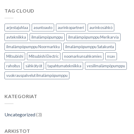
maksa
vasta
TAG CLOUD
kesällä
arjestajuhlaa
asuntoauto
aurinkopartneri
aurinkosähkö
avtekniikka
ilmalämpöpumppu
ilmalämpöpumppu Merikarvia
ilmalämpöpumppu Noormarkku
ilmalämpöpumppu Satakunta
Mitsubishi
Mitsubishi Electric
noomarkunsahkomies
nsav
rahoitus
sähkötyöt
tapahtumatekniikka
vesiilmalämpöpumppu
vuokrauspalvelut ilmalämpöpumppu
KATEGORIAT
Uncategorized
(3)
ARKISTOT