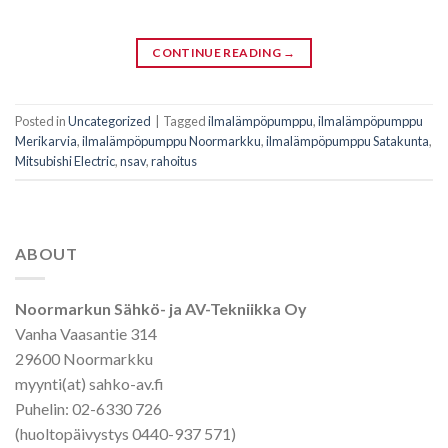
CONTINUE READING
→
Posted in
Uncategorized
|
Tagged
ilmalämpöpumppu
,
ilmalämpöpumppu
Merikarvia
,
ilmalämpöpumppu Noormarkku
,
ilmalämpöpumppu Satakunta
,
Mitsubishi Electric
,
nsav
,
rahoitus
ABOUT
Noormarkun Sähkö- ja AV-Tekniikka Oy
Vanha Vaasantie 314
29600 Noormarkku
myynti(at) sahko-av.fi
Puhelin: 02-6330 726
(huoltopäivystys 0440-937 571)