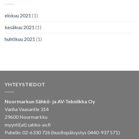
elokuu 2021
(1)
kesäkuu 2021
(1)
huhtikuu 2021
(1)
YHTEYSTIEDOT
Noormarkun Sähkö- ja AV-Tekniikka Oy
Vanha Vaasantie 314
29600 Noormarkku
myynti(at) sahko-av.fi
Puhelin: 02-6330 726 (huoltopäivystys 0440-937 571)