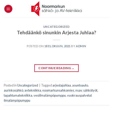
Skip
to
content
UNCATEGORIZED
Tehdäänkö sinunkin Arjesta Juhlaa?
POSTED ON
18 ELOKUUN, 2021
BY
ADMIN
CONTINUE READING
→
Posted in
Uncategorized
|
Tagged
arjestajuhlaa
,
asuntoauto
,
aurinkosähkö
,
avtekniikka
,
noomarkunsahkomies
,
nsav
,
sähkötyöt
,
tapahtumatekniikka
,
vesiilmalämpöpumppu
,
vuokrauspalvelut
ilmalämpöpumppu