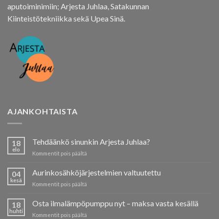
aputoiminimiin; Arjesta Juhlaa, Satakunnan
Kiinteistötekniikka sekä Upea Sinä.
AJANKOHTAISTA
Tehdäänkö sinunkin Arjesta Juhlaa?
18
elo
artikkelissa
Kommentit pois päältä
Tehdäänkö
sinunkin
Aurinkosähköjärjestelmien valtuutettu
04
Arjesta
kesä
artikkelissa
Kommentit pois päältä
Juhlaa?
Aurinkosähköjärjestelmien
valtuutettu
Osta ilmalämpöpumppu nyt – maksa vasta kesällä
18
huhti
artikkelissa
Kommentit pois päältä