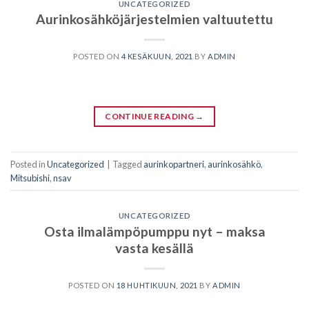
UNCATEGORIZED
Aurinkosähköjärjestelmien valtuutettu
POSTED ON
4 KESÄKUUN, 2021
BY
ADMIN
CONTINUE READING
→
Posted in
Uncategorized
|
Tagged
aurinkopartneri
,
aurinkosähkö
,
Mitsubishi
,
nsav
UNCATEGORIZED
Osta ilmalämpöpumppu nyt – maksa
vasta kesällä
POSTED ON
18 HUHTIKUUN, 2021
BY
ADMIN