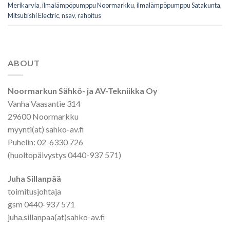
Merikarvia
,
ilmalämpöpumppu Noormarkku
,
ilmalämpöpumppu Satakunta
,
Mitsubishi Electric
,
nsav
,
rahoitus
ABOUT
Noormarkun Sähkö- ja AV-Tekniikka Oy
Vanha Vaasantie 314
29600 Noormarkku
myynti(at) sahko-av.fi
Puhelin: 02-6330 726
(huoltopäivystys 0440-937 571)
Juha Sillanpää
toimitusjohtaja
gsm 0440-937 571
juha.sillanpaa(at)sahko-av.fi