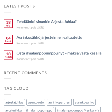
LATEST POSTS
Tehdäänkö sinunkin Arjesta Juhlaa?
18
elo
artikkelissa
Kommentit pois päältä
Tehdäänkö
sinunkin
Aurinkosähköjärjestelmien valtuutettu
04
Arjesta
kesä
artikkelissa
Kommentit pois päältä
Juhlaa?
Aurinkosähköjärjestelmien
valtuutettu
Osta ilmalämpöpumppu nyt – maksa vasta kesällä
18
huhti
artikkelissa
Kommentit pois päältä
Osta
ilmalämpöpumppu
nyt
RECENT COMMENTS
–
maksa
vasta
TAG CLOUD
kesällä
arjestajuhlaa
asuntoauto
aurinkopartneri
aurinkosähkö
avtekniikka
ilmalämpöpumppu
ilmalämpöpumppu Merikarvia