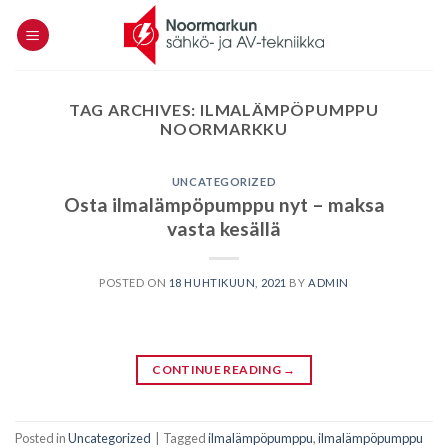
Skip
to
content
TAG ARCHIVES:
ILMALÄMPÖPUMPPU
NOORMARKKU
UNCATEGORIZED
Osta ilmalämpöpumppu nyt – maksa
vasta kesällä
POSTED ON
18 HUHTIKUUN, 2021
BY
ADMIN
CONTINUE READING
→
Posted in
Uncategorized
|
Tagged
ilmalämpöpumppu
,
ilmalämpöpumppu