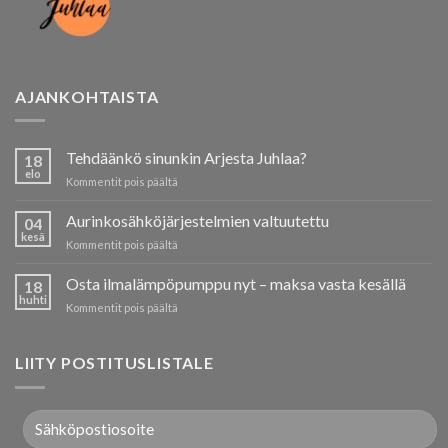
AJANKOHTAISTA
Tehdäänkö sinunkin Arjesta Juhlaa?
18
elo
artikkelissa
Kommentit pois päältä
Tehdäänkö
sinunkin
Aurinkosähköjärjestelmien valtuutettu
04
Arjesta
kesä
artikkelissa
Kommentit pois päältä
Juhlaa?
Aurinkosähköjärjestelmien
valtuutettu
Osta ilmalämpöpumppu nyt – maksa vasta kesällä
18
huhti
artikkelissa
Kommentit pois päältä
Osta
ilmalämpöpumppu
nyt
LIITY POSTITUSLISTALE
–
maksa
vasta
kesällä