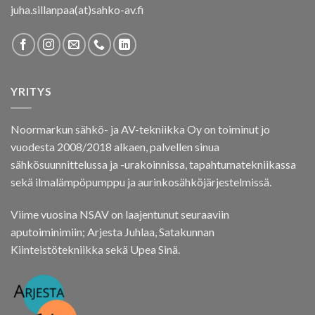
juha.sillanpaa(at)sahko-av.fi
YRITYS
Noormarkun sähkö- ja AV-tekniikka Oy on toiminut jo
vuodesta 2008/2018 alkaen, palvellen sinua
sähkösuunnittelussa ja -urakoinnissa, tapahtumatekniikassa
sekä ilmalämpöpumppu ja aurinkosähköjärjestelmissä.
Viime vuosina NSAV on laajentunut seuraaviin
aputoiminimiin; Arjesta Juhlaa, Satakunnan
Kiinteistötekniikka sekä Upea Sinä.