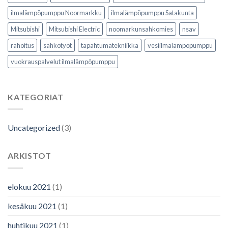
ilmalämpöpumppu Noormarkku
ilmalämpöpumppu Satakunta
Mitsubishi
Mitsubishi Electric
noomarkunsahkomies
nsav
rahoitus
sähkötyöt
tapahtumatekniikka
vesiilmalämpöpumppu
vuokrauspalvelut ilmalämpöpumppu
KATEGORIAT
Uncategorized
(3)
ARKISTOT
elokuu 2021
(1)
kesäkuu 2021
(1)
huhtikuu 2021
(1)