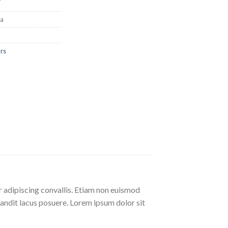
oa
ars
r adipiscing convallis. Etiam non euismod
andit lacus posuere. Lorem ipsum dolor sit