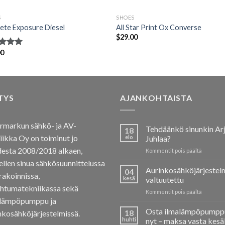
S
SHOES
ete Exposure Diesel
All Star Print Ox Converse
$
29.00
00
telu
esta:
/ 5
TYS
AJANKOHTAISTA
markun sähkö- ja AV-
Tehdäänkö sinunkin Ar
18
iikka Oy on toiminut jo
elo
Juhlaa?
esta 2008/2018 alkaen,
artikkeli
Kommentit pois päältä
Tehdään
ellen sinua sähkösuunnittelussa
sinunkin
Aurinkosähköjärjestel
04
urakoinnissa,
Arjesta
kesä
valtuutettu
Juhlaa?
htumatekniikassa sekä
artikkeli
Kommentit pois päältä
alämpöpumppu ja
Aurinkos
valtuute
Osta ilmalämpöpumpp
18
nkosähköjärjestelmissä.
huhti
nyt – maksa vasta kesä