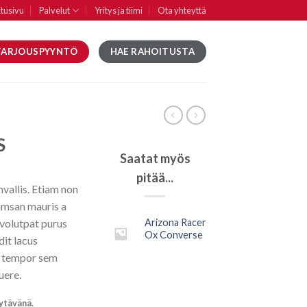
tusivu
Palvelut
Yritys ja tiimi
Ota yhteyttä
TARJOUSPYYNTÖ
HAE RAHOITUSTA
S
Saatat myös
pitää...
vallis. Etiam non
umsan mauris a
Arizona Racer
 volutpat purus
Ox Converse
it lacus
s tempor sem
uere.
ytävänä.