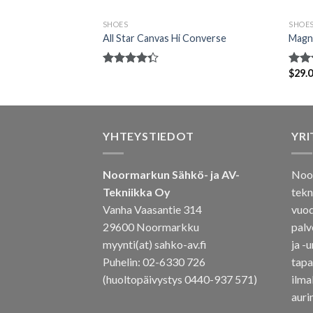
SHOES
SHOE
9 New Balance
All Star Canvas Hi Converse
Magn
$
29.
Arvostelu
Arvos
tuotteesta:
tuotte
4.33
/ 5
5.00
YHTEYSTIEDOT
YRI
Noormarkun Sähkö- ja AV-
Noor
Tekniikka Oy
tekn
Vanha Vaasantie 314
vuod
29600 Noormarkku
palv
myynti(at) sahko-av.fi
ja -
Puhelin: 02-6330 726
tapa
(huoltopäivystys 0440-937 571)
ilm
auri