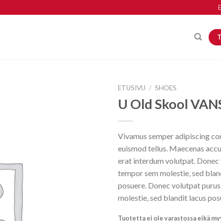
E
ETUSIVU
/
SHOES
U Old Skool VAN
Vivamus semper adipiscing con
euismod tellus. Maecenas acc
erat interdum volutpat. Donec
tempor sem molestie, sed bland
posuere. Donec volutpat puru
molestie, sed blandit lacus pos
Tuotetta ei ole varastossa eikä my