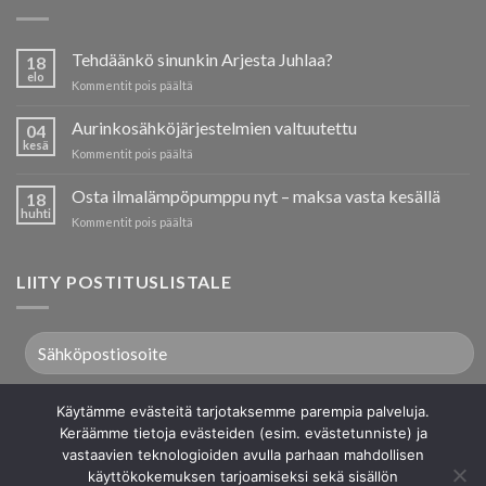
Tehdäänkö sinunkin Arjesta Juhlaa?
18
elo
artikkelissa
Kommentit pois päältä
Tehdäänkö
sinunkin
Aurinkosähköjärjestelmien valtuutettu
04
Arjesta
kesä
artikkelissa
Kommentit pois päältä
Juhlaa?
Aurinkosähköjärjestelmien
valtuutettu
Osta ilmalämpöpumppu nyt – maksa vasta kesällä
18
huhti
artikkelissa
Kommentit pois päältä
Osta
ilmalämpöpumppu
nyt
LIITY POSTITUSLISTALE
–
maksa
vasta
kesällä
Käytämme evästeitä tarjotaksemme parempia palveluja.
Keräämme tietoja evästeiden (esim. evästetunniste) ja
vastaavien teknologioiden avulla parhaan mahdollisen
käyttökokemuksen tarjoamiseksi sekä sisällön