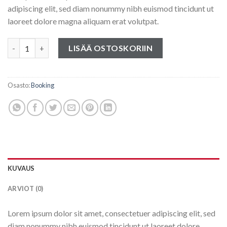
adipiscing elit, sed diam nonummy nibh euismod tincidunt ut
laoreet dolore magna aliquam erat volutpat.
Weekend in San Fransico määrä
LISÄÄ OSTOSKORIIN
Osasto:
Booking
KUVAUS
ARVIOT (0)
Lorem ipsum dolor sit amet, consectetuer adipiscing elit, sed
diam nonummy nibh euismod tincidunt ut laoreet dolore