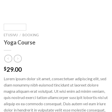
ETUSIVU
/
BOOKING
Yoga Course
29.00
$
Lorem ipsum dolor sit amet, consectetuer adipiscing elit, sed
diam nonummy nibh euismod tincidunt ut laoreet dolore
magna aliquam erat volutpat. Ut wisi enim ad minim veniam,
quis nostrud exerci tation ullamcorper suscipit lobortis nisl ut
aliquip ex ea commodo consequat. Duis autem vel eum iriure
dolor in hendrerit in vulputate velit esse molestie consequat,