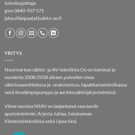
toimitusjohtaja
gsm 0440-937 571
juha.sillanpaa(at)sahko-av.fi
YRITYS
Noormarkun sähkö- ja AV-tekniikka Oy on toiminut jo
vuodesta 2008/2018 alkaen, palvellen sinua
sähkösuunnittelussa ja -urakoinnissa, tapahtumatekniikassa
sekä ilmalämpöpumppu ja aurinkosähköjärjestelmissä.
Viime vuosina NSAV on laajentunut seuraaviin
aputoiminimiin; Arjesta Juhlaa, Satakunnan
Kiinteistötekniikka sekä Upea Sinä.