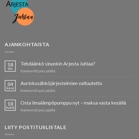
AJANKOHTAISTA
Tehdäänkö sinunkin Arjesta Juhlaa?
18
elo
artikkelissa
Kommentit pois päältä
Tehdäänkö
sinunkin
Aurinkosähköjärjestelmien valtuutettu
04
Arjesta
kesä
artikkelissa
Kommentit pois päältä
Juhlaa?
Aurinkosähköjärjestelmien
valtuutettu
Osta ilmalämpöpumppu nyt – maksa vasta kesällä
18
huhti
artikkelissa
Kommentit pois päältä
Osta
ilmalämpöpumppu
nyt
LIITY POSTITUSLISTALE
–
maksa