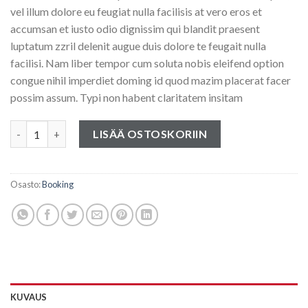
vel illum dolore eu feugiat nulla facilisis at vero eros et
accumsan et iusto odio dignissim qui blandit praesent
luptatum zzril delenit augue duis dolore te feugait nulla
facilisi. Nam liber tempor cum soluta nobis eleifend option
congue nihil imperdiet doming id quod mazim placerat facer
possim assum. Typi non habent claritatem insitam
Yoga Course määrä
LISÄÄ OSTOSKORIIN
Osasto:
Booking
KUVAUS