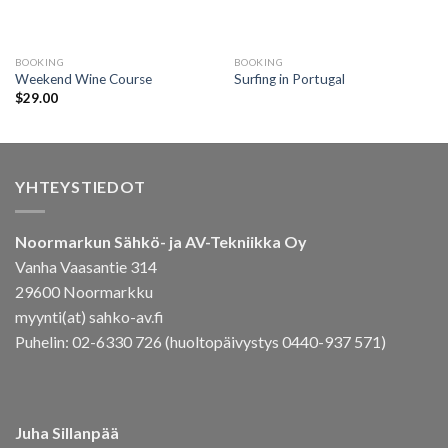
BOOKING
BOOKING
Weekend Wine Course
Surfing in Portugal
$
29.00
YHTEYSTIEDOT
Noormarkun Sähkö- ja AV-Tekniikka Oy
Vanha Vaasantie 314
29600 Noormarkku
myynti(at) sahko-av.fi
Puhelin: 02-6330 726 (huoltopäivystys 0440-937 571)
Juha Sillanpää